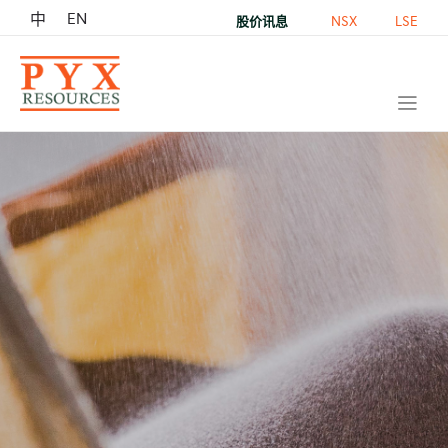
EN
中
NSX
LSE
股价讯息