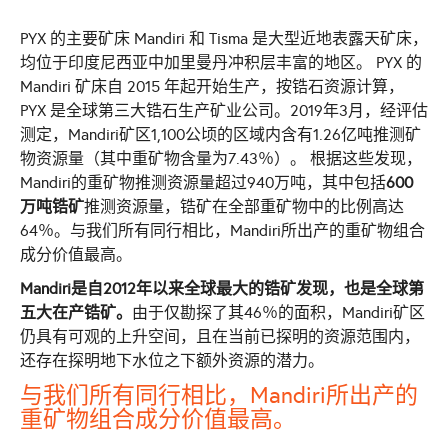
PYX 的主要矿床 Mandiri 和 Tisma 是大型近地表露天矿床，
均位于印度尼西亚中加里曼丹冲积层丰富的地区。 PYX 的
Mandiri 矿床自 2015 年起开始生产，按锆石资源计算，
PYX 是全球第三大锆石生产矿业公司。2019年3月，经评估
测定，Mandiri矿区1,100公顷的区域内含有1.26亿吨推测矿
物资源量（其中重矿物含量为7.43％）。 根据这些发现，
Mandiri的重矿物推测资源量超过940万吨，其中包括
600
万吨锆矿
推测资源量，锆矿在全部重矿物中的比例高达
64％。与我们所有同行相比，Mandiri所出产的重矿物组合
成分价值最高。
Mandiri是自2012年以来全球最大的锆矿发现，也是全球第
五大在产锆矿。
由于仅勘探了其46％的面积，Mandiri矿区
仍具有可观的上升空间，且在当前已探明的资源范围内，
还存在探明地下水位之下额外资源的潜力。
与我们所有同行相比，Mandiri所出产的
重矿物组合成分价值最高。