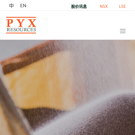
EN
中
NSX
LSE
股价讯息