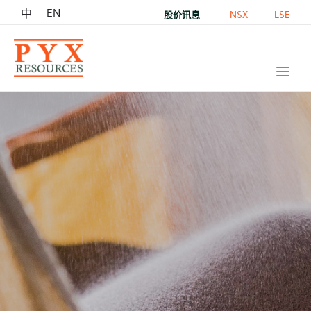
EN
中
NSX
LSE
股价讯息